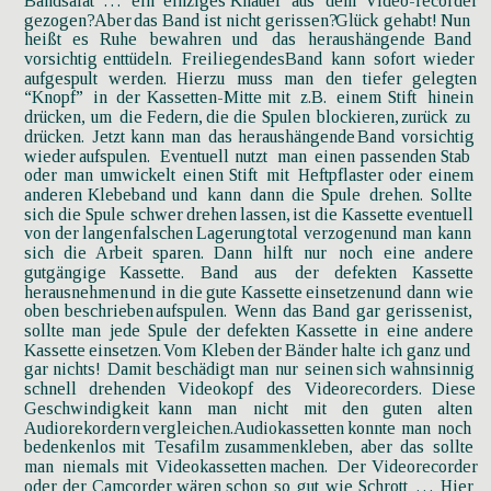
Bandsalat
…
ein
einziges
Knäuel
aus
dem
Video-recorder 
gezogen? 
Aber
das
Band
ist
nicht
gerissen?
Glück
gehabt!
Nun 
heißt
es
Ruhe
bewahren
und
das
heraushängende
Band 
vorsichtig
enttüdeln.
Freiliegendes
Band
kann
sofort
wieder 
aufgespult
werden.
Hierzu
muss
man
den
tiefer
gelegten 
“Knopf”
in
der
Kassetten-Mitte
mit
z.B.
einem
Stift
hinein 
drücken,
um
die
Federn,
die
die
Spulen
blockieren,
zurück
zu 
drücken.
Jetzt
kann
man
das
heraushängende
Band
vorsichtig 
wieder
aufspulen.
Eventuell
nutzt
man
einen
passenden
Stab 
oder
man
umwickelt
einen
Stift
mit
Heftpflaster
oder
einem 
anderen
Klebeband
und
kann
dann
die
Spule
drehen.
Sollte 
sich
die
Spule
schwer
drehen
lassen,
ist
die
Kassette
eventuell 
von
der
langen
falschen
Lagerung
total
verzogen
und
man
kann 
sich
die
Arbeit
sparen.
Dann
hilft
nur
noch
eine
andere 
gutgängige
Kassette.
Band
aus
der
defekten
Kassette 
herausnehmen
und
in
die
gute
Kassette
einsetzen
und
dann
wie 
oben
beschrieben
aufspulen.
Wenn
das
Band
gar
gerissen
ist, 
sollte
man
jede
Spule
der
defekten
Kassette
in
eine
andere 
Kassette
einsetzen.
Vom
Kleben
der
Bänder
halte
ich
ganz
und 
gar
nichts!
Damit
beschädigt
man
nur
seinen
sich
wahnsinnig 
schnell
drehenden
Videokopf
des
Videorecorders.
Diese 
Geschwindigkeit
kann
man
nicht
mit
den
guten
alten 
Audiorekordern
vergleichen.
Audiokassetten
konnte
man
noch 
bedenkenlos
mit
Tesafilm
zusammenkleben,
aber
das
sollte 
man
niemals
mit
Videokassetten
machen.
Der
Videorecorder 
oder
der
Camcorder
wären
schon
so
gut
wie
Schrott
…
Hier 