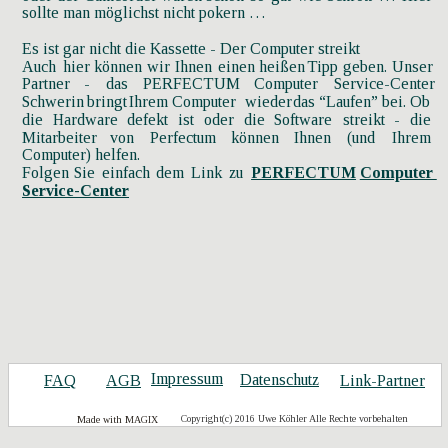
sollte man möglichst nicht pokern …
Es ist gar nicht die Kassette - Der Computer streikt
Auch
hier
können
wir
Ihnen
einen
heißen
Tipp
geben.
Unser 
Partner
-
das
PERFECTUM
Computer
Service-Center 
Schwerin
bringt
Ihrem
Computer
wieder
das
“Laufen”
bei.
Ob 
die
Hardware
defekt
ist
oder
die
Software
streikt
-
die 
Mitarbeiter
von
Perfectum
können
Ihnen
(und
Ihrem 
Computer) helfen.
Folgen
Sie
einfach
dem
Link
zu
PERFECTUM
Computer 
Service-Center
Impressum
Datenschutz
FAQ
AGB
Link-Partner
Copyright(c) 2016 Uwe Köhler Alle Rechte vorbehalten
Made with MAGIX