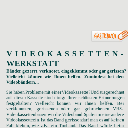
V
I
D
E
O
K
A
S
S
E
T
T
E
N
-
WERKSTATT
Bänder gezerrt, verknotet, eingeklemmt oder gar gerissen?
Vielleicht
können
wir
Ihnen
helfen.
Zumindest
bei
den 
Videobändern…
Sie
haben
Probleme
mit
einer
Videokassette?
Und
ausgerechnet 
auf
dieser
Kassette
sind
einige
Ihrer
schönsten
Erinnerungen 
festgehalten?
Vielleicht
können
wir
Ihnen
helfen.
Bei 
verklemmten,
gerissenen
oder
gar
gebrochenen
VHS-
Videokassetten
bauen
wir
die
Videoband-Spulen
in
eine
andere 
Videokassette
ein.
Ist
das
Band
gerissen
darf
man
es
auf
keinen 
Fall
kleben,
wie
z.B.
ein
Tonband.
Das
Band
würde
beim 