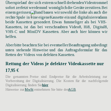
Überspiel
auf
der
sich
extrem
schnell
drehenden
Videotrommel 
sofort
zerfetzt
werden
und
womöglich
die
Geräte
zerstören.
Bei 
einem
gerissenen
Band
bauen
wir
sowohl
die
linke
als
auch
die 
rechte
Spule
in
eine
eigene
Kassette
ein
und
digitalisieren
dann 
beide
Kassetten
gesondert.
Etwas
fummeliger
als
bei
VHS-
Kassetten,
ist
das
bei
verschraubten
Video8,
Hi8,
Digital8, 
VHS-C
und
MiniDV
Kassetten.
Aber
auch
hier
können
wir 
helfen.
Aber
bitte
beachten
Sie
bei
eventueller
Beauftragung
unbedingt 
unten
stehende
Hinweise
und
das
Auftragsformular
für
das 
Retten der Videos von defekten Kassetten. 
Rettung der Videos je defekter Videokassette nur 
17,95 €
Die
genannten
Preise
sind
Endpreise
für
die
Arbeitsleistung
zur 
Vorbereitung
der
Digitalisierung.
Die
Kosten
für
die
nachfolgende 
Digitalisierung finden Sie 
hier
Hinweise zur 
MwSt
 entnehmen Sie bitte den 
AGB
.   